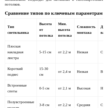
потолков.
Сравнение типов по ключевым параметрам
Высота
Мин.
Тип
Сложность
Диз
от
высота
светильника
монтажа
вар
потолка
потолка
Плоская
накладная
5-15 см
от 2,2 м
Низкая
Сре
люстра
Короткий
15-30
от 2,4 м
Низкая
Выс
подвес
см
Встроенные
0-5 см
от 2,1 м
Высокая
Низк
споты
Полувстроенные
3-8 см
от 2,2 м
Средняя
Сре
модели